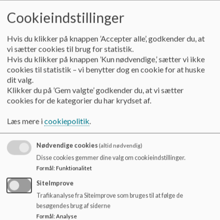
Cookieindstillinger
Måltiderne er også en del af fællesskabet. Vi spiser sammen 
med børnene før både 10-pausen og 12-pausen, og det giver en 
Hvis du klikker på knappen ’Accepter alle’, godkender du, at
god ramme for ro og nærvær.
vi sætter cookies til brug for statistik.
Hvis du klikker på knappen ’Kun nødvendige,’ sætter vi ikke
cookies til statistik – vi benytter dog en cookie for at huske
Fredag udsendes ugebreve på alle årgange, hvor man kan følge 
dit valg.
med i ugens aktiviteter og få besked om eventuelle praktiske 
Klikker du på ’Gem valgte’ godkender du, at vi sætter
ting.
cookies for de kategorier du har krydset af.
Læs mere i
cookiepolitik
.
Værdier, vi arbejder med
Nødvendige cookies
(altid nødvendig)
Disse cookies gemmer dine valg om cookieindstillinger.
På Sulsted Skole bygger vi dagligdagen på 
livsglæde, 
Formål
:
Funktionalitet
engagement og tillid
. Vores menneskesyn er præget 
af 
anerkendelse, omsorgsfuldhed og respekt for 
SiteImprove
forskelligheder
 – fordi vi tror på, at børn udvikler sig bedst i et 
Trafikanalyse fra Siteimprove som bruges til at følge de
trygt og inkluderende fællesskab.
besøgendes brug af siderne
Formål
:
Analyse