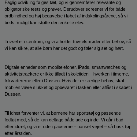
Faglig udvikling følges tæt, og vi gennemfører relevante og 
obligatoriske tests og prøver. Derudover screener vi for både 
ordblindhed og høj begavelse i løbet af indskolingsårene, så vi 
bedst muligt kan støtte den enkelte elev.
Trivsel er i centrum, og vi afholder trivselsmøder efter behov, så 
vi kan sikre, at alle børn har det godt og føler sig set og hørt.
Digitale enheder som mobiltelefoner, iPads, smartwatches og 
aktivitetstrackere er ikke tilladt i skoletiden – hverken i timerne, 
frikvartererne eller i Dussen. Hvis der er særlige behov, skal 
mobilen være slukket og opbevaret i tasken eller aflåst i skabet i 
Dussen.
Til idræt forventer vi, at børnene har sportstøj og passende 
fodtøj med, så de kan deltage både ude og inde. Vi går i bad 
efter idræt, og vi er ude i pauserne – uanset vejret – så husk tøj 
efter årstiden.