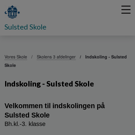
Sulsted Skole
G
å
Vores Skole
Skolens 3 afdelinger
Indskoling - Sulsted
t
Skole
i
l
h
Indskoling - Sulsted Skole
o
v
e
Velkommen til indskolingen på 
d
i
Sulsted Skole
n
Bh.kl.-3. klasse
d
h