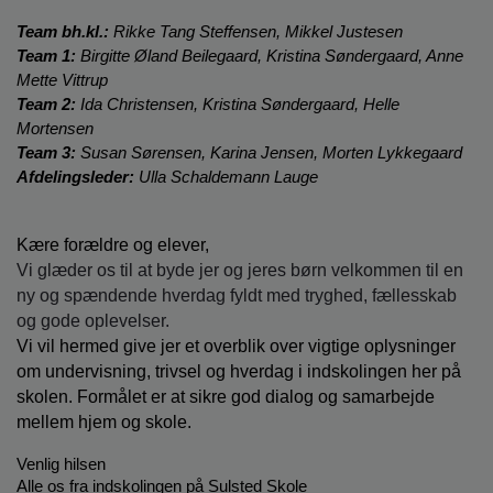
o
l
Team bh.kl.:
 Rikke Tang Steffensen, Mikkel Justesen
d
Team 1:
 Birgitte Øland Beilegaard, Kristina Søndergaard, Anne 
e
Mette Vittrup 
t
Team 2: 
Ida Christensen, Kristina Søndergaard, Helle 
Mortensen
Team 3: 
Susan Sørensen, Karina Jensen, Morten Lykkegaard  
Afdelingsleder:
 Ulla Schaldemann Lauge
Kære forældre og elever,
Vi glæder os til at byde jer og jeres børn velkommen til en 
ny og spændende hverdag fyldt med tryghed, fællesskab 
og gode oplevelser.
Vi vil hermed give jer et overblik over vigtige oplysninger 
om undervisning, trivsel og hverdag i indskolingen her på 
skolen. Formålet er at sikre god dialog og samarbejde 
mellem hjem og skole.
Venlig hilsen
Alle os fra indskolingen på Sulsted Skole