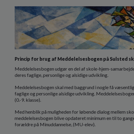
Princip for brug af Meddelelsesbogen på Sulsted s
Meddelelsesbogen udgør en del af skole-hjem-samarbejdet, d
deres faglige, personlige og alsidige udvikling.
Meddelelsesbogen skal med baggrund i nogle få væsentlige
faglige og personlige alsidige udvikling. Meddelelsesboge
(0.-9. klasse).
Med henblik på muligheden for løbende dialog mellem skole
meddelelsesbogen blive opdateret minimum en til to gange i
forældre på Minuddannelse, (MU-elev).