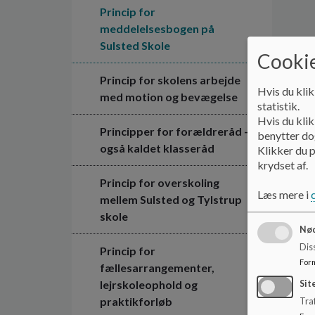
Princip for
meddelelsesbogen på
Sulsted Skole
Cookie
Princip for skolens arbejde
Hvis du klik
med motion og bevægelse
statistik.
Hvis du klik
Principper for forældreråd -
benytter dog
også kaldet klasseråd
Klikker du p
krydset af.
Princip for overskoling
Læs mere i
mellem Sulsted og Tylstrup
skole
Nød
Dis
Princip for
For
fællesarrangementer,
lejrskoleophold og
Sit
praktikforløb
Traf