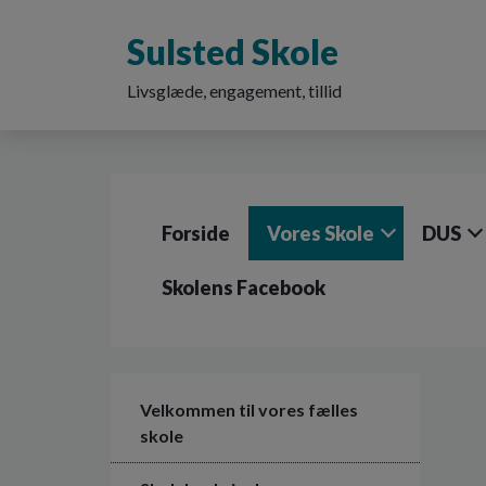
G
å
Sulsted Skole
t
i
Livsglæde, engagement, tillid
l
h
o
v
e
d
Forside
Vores Skole
DUS
i
n
d
Skolens Facebook
h
o
l
d
e
Velkommen til vores fælles
t
skole