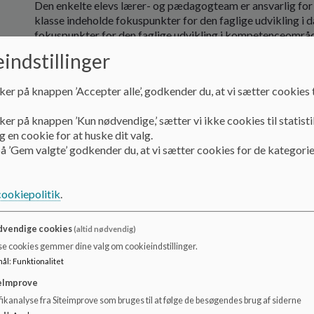
Den enkelte elevs lærer- og pædagogteam er ansvarlig for u
klasse indeholde fokuspunkter for den faglige udvikling i d
fokuspunkter for den faglige udvikling i kompetenceom
indstillinger
For elever med udfordringer i skolen indgår der informati
har iværksat for at imødekomme udfordringerne.
ker på knappen ’Accepter alle’, godkender du, at vi sætter cookies t
På Sulsted skole vil vi som udgangspunkt have minimum 2 
ker på knappen ’Kun nødvendige,’ sætter vi ikke cookies til statisti
Hvad hører ikke til i meddelelsesbogen
 en cookie for at huske dit valg.
å ’Gem valgte’ godkender du, at vi sætter cookies for de kategorie
Løbende kommunikation mellem skole og hjem om eleve
Praktiske hverdags-informationer og beskeder (kommun
cookiepolitik
.
vendige cookies
(altid nødvendig)
Vedtaget af skolebestyrelsen januar 2023
se cookies gemmer dine valg om cookieindstillinger.
mål
:
Funktionalitet
eImprove
ikanalyse fra Siteimprove som bruges til at følge de besøgendes brug af siderne