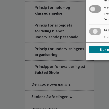
For
Princip for hold - og
Ma
klassedannelse
Tra
For
Princip for arbejdets
Akt
fordeling blandt
undervisende personale
Brug
Princip for undervisningens
Kun 
organisering
Principper for evaluering på
Sulsted Skole
Den gode overgang
Skolens 3 afdelinger
Værdier - kort