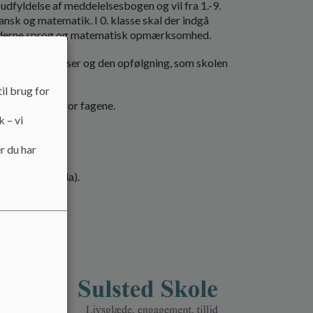
dfyldelse af meddelelsesbogen og vil fra 1.-9.
ansk og matematik. I 0. klasse skal der indgå
råderne sprog og matematisk opmærksomhed.
on om de indsatser og den opfølgning, som skolen
il brug for
fokuspunkter for fagene.
k – vi
r du har
ns skolegang
ikeres via Aula).