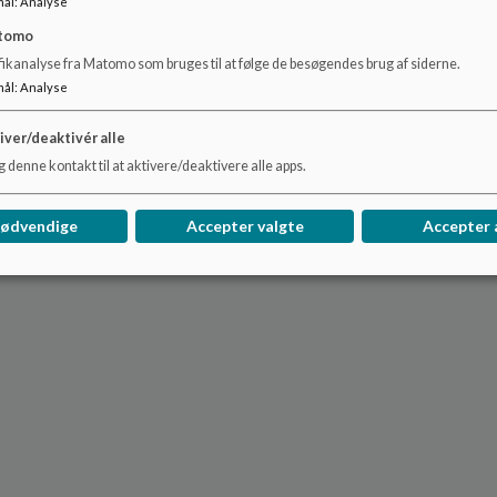
mål
:
Analyse
tomo
fikanalyse fra Matomo som bruges til at følge de besøgendes brug af siderne.
mål
:
Analyse
iver/deaktivér alle
 denne kontakt til at aktivere/deaktivere alle apps.
nødvendige
Accepter valgte
Accepter 