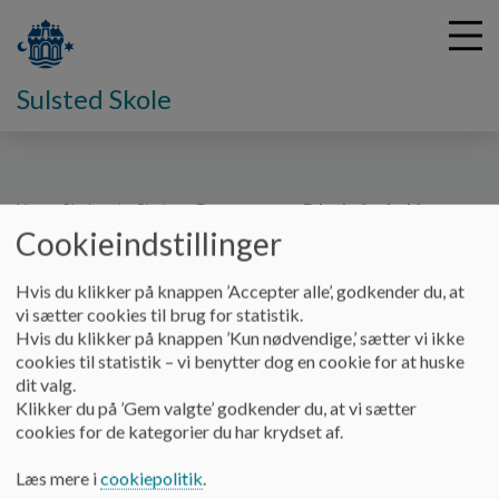
Sulsted Skole
G
å
Vores Skole
Skolens Principper
Princip for hold - og
t
Cookieindstillinger
klassedannelse
i
l
Hvis du klikker på knappen ’Accepter alle’, godkender du, at
h
Princip for hold - og klassedannelse
vi sætter cookies til brug for statistik.
o
Hvis du klikker på knappen ’Kun nødvendige,’ sætter vi ikke
v
cookies til statistik – vi benytter dog en cookie for at huske
e
dit valg.
Princip for hold- og klassedannelse på Sulsted skole
d
Klikker du på ’Gem valgte’ godkender du, at vi sætter
i
cookies for de kategorier du har krydset af.
Princip
n
d
At danne velfungerende klasser, hvor elevernes potentialer er
Læs mere i
cookiepolitik
.
h
ligeligt delt, så