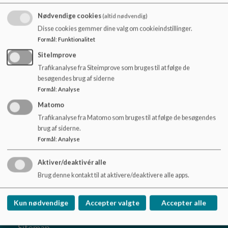
o
klasserne bliver velfungerende og indbyrdes homogene. Det
l
Nødvendige cookies
(altid nødvendig)
er personalet på skolen
d
Disse cookies gemmer dine valg om cookieindstillinger.
som danner klasserne og holdene på skolen.
e
Formål
:
Funktionalitet
t
Formål
SiteImprove
Formålet med princippet er at give skolens elever lige
Trafikanalyse fra Siteimprove som bruges til at følge de
muligheder for at udvikle sig i
besøgendes brug af siderne
ligeværdige fællesskaber i løbet af deres skolegang.
Formål
:
Analyse
Matomo
Trafikanalyse fra Matomo som bruges til at følge de besøgendes
brug af siderne.
Formål
:
Analyse
Sulsted Skole
Elkærvej 2, 9381 Sulsted
Aktiver/deaktivér alle
sulsted-skole@aalborg.dk
Brug denne kontakt til at aktivere/deaktivere alle apps.
+45 9982 4060
EAN NR.
5798003746579
Kun nødvendige
Accepter valgte
Accepter alle
Tilgængelighedserklæring
Sitemap