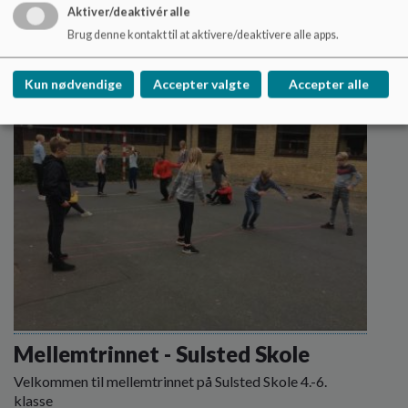
klasse
Aktiver/deaktivér alle
Læs mere
Brug denne kontakt til at aktivere/deaktivere alle apps.
Kun nødvendige
Accepter valgte
Accepter alle
Mellemtrinnet - Sulsted Skole
Velkommen til mellemtrinnet på Sulsted Skole 4.-6.
klasse