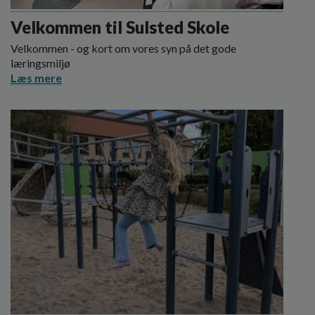
o
l
Velkommen til Sulsted Skole
d
Velkommen - og kort om vores syn på det gode
e
læringsmiljø
t
Læs mere