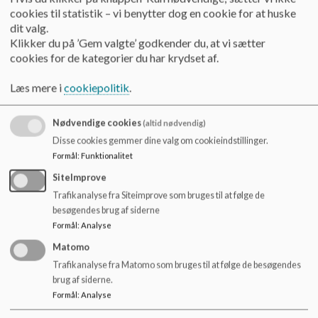
cookies til statistik – vi benytter dog en cookie for at huske
Nyheder Sulsted Skole
dit valg.
Læs mere
Klikker du på ’Gem valgte’ godkender du, at vi sætter
cookies for de kategorier du har krydset af.
Læs mere i
cookiepolitik
.
Nødvendige cookies
(altid nødvendig)
Disse cookies gemmer dine valg om cookieindstillinger.
Formål
:
Funktionalitet
SiteImprove
Trafikanalyse fra Siteimprove som bruges til at følge de
besøgendes brug af siderne
Formål
:
Analyse
Matomo
Trafikanalyse fra Matomo som bruges til at følge de besøgendes
brug af siderne.
Indskoling - Sulsted Skole
Formål
:
Analyse
Velkommen til indskolingen på Sulsted Skole Bh.kl.-3.