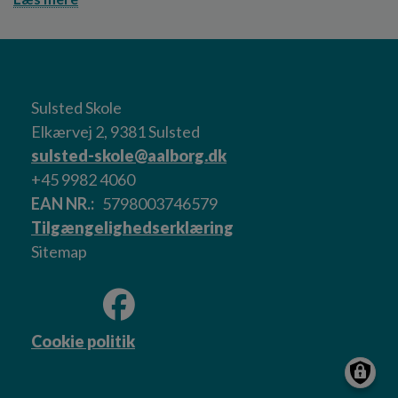
Sulsted Skole
Elkærvej 2, 9381 Sulsted
sulsted-skole@aalborg.dk
+45 9982 4060
EAN NR.
5798003746579
Tilgængelighedserklæring
Sitemap
Cookie politik