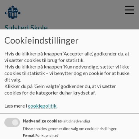
Sulsted Skole
Cookieindstillinger
G
Hvis du klikker på knappen ’Accepter alle’, godkender du, at
å
Praktiske Informationer
Andre praktiske informationer
vi sætter cookies til brug for statistik.
t
Hvis du klikker på knappen ’Kun nødvendige,’ sætter vi ikke
i
cookies til statistik – vi benytter dog en cookie for at huske
Bus til Sulsted Skole
l
dit valg.
h
Klikker du på ’Gem valgte’ godkender du, at vi sætter
o
cookies for de kategorier du har krydset af.
v
Find køreplan til busser på NT's hjemmeside.
e
Læs mere i
cookiepolitik
.
Find din køreplan | Nordjyllands Trafikselskab
d
i
Nødvendige cookies
n
(altid nødvendig)
d
Disse cookies gemmer dine valg om cookieindstillinger.
h
Formål
:
Funktionalitet