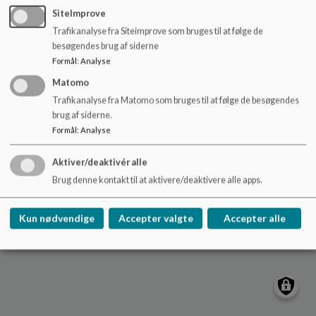
Sulsted Skole
o
SiteImprove
l
Elkærvej 2, 9381 Sulsted
Trafikanalyse fra Siteimprove som bruges til at følge de
d
sulsted-skole@aalborg.dk
besøgendes brug af siderne
e
+45 9982 4060
Formål
:
Analyse
t
EAN NR.
5798003746579
Matomo
Tilgængelighedserklæring
Trafikanalyse fra Matomo som bruges til at følge de besøgendes
brug af siderne.
Sitemap
Formål
:
Analyse
Aktiver/deaktivér alle
Brug denne kontakt til at aktivere/deaktivere alle apps.
Cookie politik
Kun nødvendige
Accepter valgte
Accepter alle