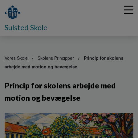
Sulsted Skole
G
å
Vores Skole
Skolens Principper
Princip for skolens
t
arbejde med motion og bevægelse
i
l
h
Princip for skolens arbejde med
o
v
motion og bevægelse
e
d
i
n
d
h