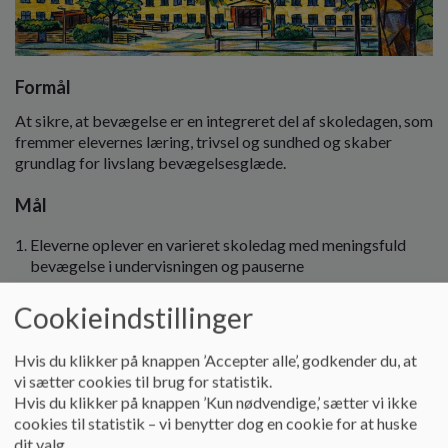
o
l
d
e
Formål
t
At sikre, at bevægelse er en integreret del af skoledagen, som
fremmer elevernes læring, trivsel og sundhed og skaber
grundlag for livslang bevægelsesglæde.
Mål
Eleverne oplever en varieret skoledag med meningsfuld
bevægelse i undervisningen og pauserne
Bevægelse understøtter faglig læring og sociale
Cookieindstillinger
fællesskaber
Hvis du klikker på knappen ’Accepter alle’, godkender du, at
Skolen udvikler en kultur, hvor bevægelse er naturligt og
vi sætter cookies til brug for statistik.
inkluderende for alle.
Hvis du klikker på knappen ’Kun nødvendige,’ sætter vi ikke
cookies til statistik – vi benytter dog en cookie for at huske
dit valg.