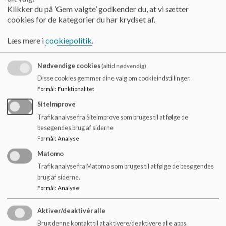
Skolens opgave:
Klikker du på ’Gem valgte’ godkender du, at vi sætter
cookies for de kategorier du har krydset af.
At planlægge undervisning og pauser, så bevægelse indgår
systematisk og understøtter læring og trivsel
Læs mere i
cookiepolitik
.
At sikre adgang til materialer og kompetenceudvikling for
personalet
Nødvendige cookies
(altid nødvendig)
Disse cookies gemmer dine valg om cookieindstillinger.
At skabe fysiske rammer og samarbejde med lokale
Formål
:
Funktionalitet
foreninger for at fremme bevægelse
SiteImprove
At sikre, at bevægelsesaktiviteter er inkluderende, og at
Trafikanalyse fra Siteimprove som bruges til at følge de
alle kan deltage.
besøgendes brug af siderne
Formål
:
Analyse
Elevernes opgave:
Matomo
Trafikanalyse fra Matomo som bruges til at følge de besøgendes
At deltage aktivt i bevægelsesaktiviteter
brug af siderne.
Formål
:
Analyse
At bidrage med idéer og tage medansvar for
gennemførelse af bevægelsesaktiviteter
Aktiver/deaktivér alle
At medbringe passende tøj og fodtøj til idrætsaktiviteter
Brug denne kontakt til at aktivere/deaktivere alle apps.