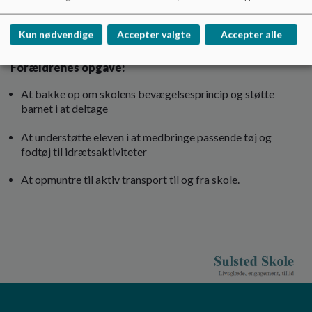
At respektere fællesskabet og tage hensyn til hinanden
Kun nødvendige
Accepter valgte
Accepter alle
Forældrenes opgave:
At bakke op om skolens bevægelsesprincip og støtte
barnet i at deltage
At understøtte eleven i at medbringe passende tøj og
fodtøj til idrætsaktiviteter
At opmuntre til aktiv transport til og fra skole.