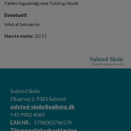
Fælles fagudvalg med Tylstrup Skole
Eventuelt
Intet at bemærke
Næste møde:
25/11
Sulsted Skole
Elkærvej 2, 9381 Sulsted
sulsted-skole@aalborg.dk
+45 9982 4060
EAN NR.
5798003746579
Tilgængelighedserklæring