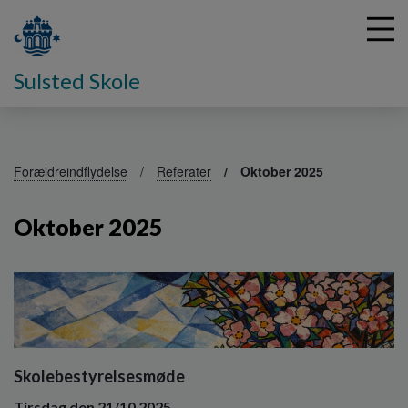
Sulsted Skole
G
å
Forældreindflydelse
Referater
Oktober 2025
t
i
Oktober 2025
l
h
o
v
e
d
i
n
Skolebestyrelsesmøde
d
h
Tirsdag den 21/10 2025