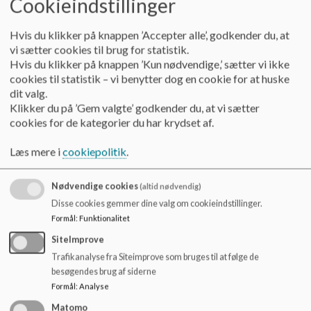
Cookieindstillinger
Punkt 3) Styrk forældresamarbejdet
Hvis du klikker på knappen ’Accepter alle’, godkender du, at
referat:
vi sætter cookies til brug for statistik.
Hvis du klikker på knappen ’Kun nødvendige,’ sætter vi ikke
Punktet udskydes til næste SB-møde.
cookies til statistik – vi benytter dog en cookie for at huske
dit valg.
Punkt 4) Forretningsorden
Klikker du på ’Gem valgte’ godkender du, at vi sætter
referat:
cookies for de kategorier du har krydset af.
Gennemgang af ændringer i forretningsordenen. Særlig fokus
Læs mere i
cookiepolitik
.
på punkt 3. (Årsberetning og årligt møde). Det vedtages at
SB nyhedsbrev udgør årsberetningen, samt at
Nødvendige cookies
(altid nødvendig)
repræsentanter fra SB deltager på skolens fælles
Disse cookies gemmer dine valg om cookieindstillinger.
forældremøder i de tre.
Formål
:
Funktionalitet
Faste punkter for input
SiteImprove
Trafikanalyse fra Siteimprove som bruges til at følge de
Elever
besøgendes brug af siderne
referat
Formål
:
Analyse
Matomo