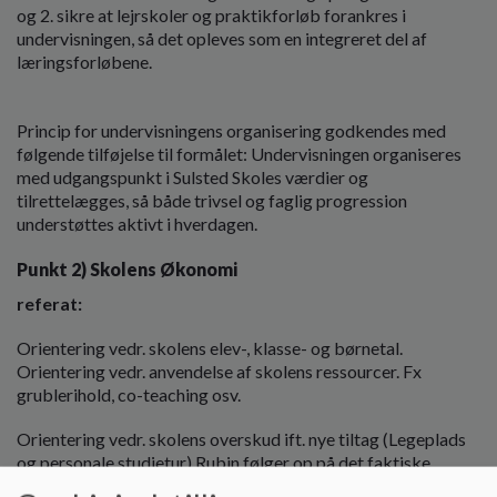
og 2. sikre at lejrskoler og praktikforløb forankres i
undervisningen, så det opleves som en integreret del af
læringsforløbene.
Princip for undervisningens organisering godkendes med
følgende tilføjelse til formålet: Undervisningen organiseres
med udgangspunkt i Sulsted Skoles værdier og
tilrettelægges, så både trivsel og faglig progression
understøttes aktivt i hverdagen.
Punkt 2) Skolens Økonomi
referat:
Orientering vedr. skolens elev-, klasse- og børnetal.
Orientering vedr. anvendelse af skolens ressourcer. Fx
grublerihold, co-teaching osv.
Orientering vedr. skolens overskud ift. nye tiltag (Legeplads
og personale studietur) Rubin følger op på det faktiske
driftniveau fra 2024/25.