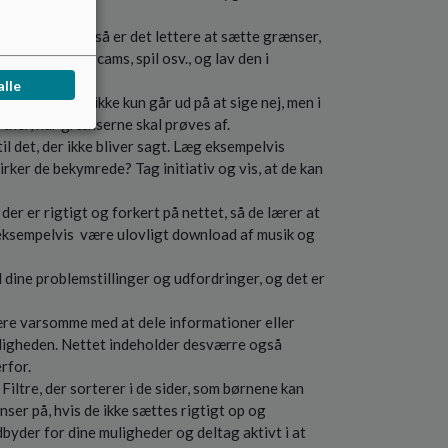
lv følger med, så er det lettere at sætte grænser,
 internet, webcams, spil osv., og lav den i
alle
t dit ansvar ikke kun går ud på at sige nej, men i
tner, når grænserne skal prøves af.
til det, der ikke bliver sagt. Læg eksempelvis
irker de bekymrede? Tag initiativ og vis, at de kan
der er rigtigt og forkert på nettet, så de lærer at
 eksempelvis være ulovligt download af musik og
 dine problemstillinger og udfordringer, og det er
ære varsomme med at dele informationer eller
eligheden. Nettet indeholder desværre også
rfor.
ltre, der sorterer i de sider, som børnene kan
er på, hvis de ikke sættes rigtigt op og
byder for dine muligheder og deltag aktivt i at