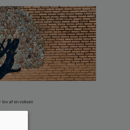
 lov af en voksen
tet
rev til dig