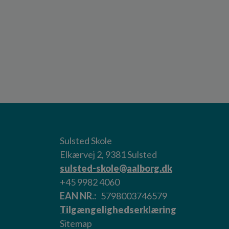
Sulsted Skole
Elkærvej 2, 9381 Sulsted
sulsted-skole@aalborg.dk
+45 9982 4060
EAN NR.
5798003746579
Tilgængelighedserklæring
Sitemap