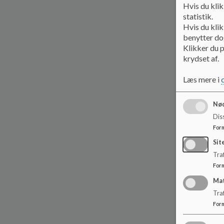
Hvis du klik
statistik.
Hvis du klik
benytter dog
Klikker du p
krydset af.
Læs mere i
Nød
Dis
For
Sit
Traf
For
Ma
Tra
For