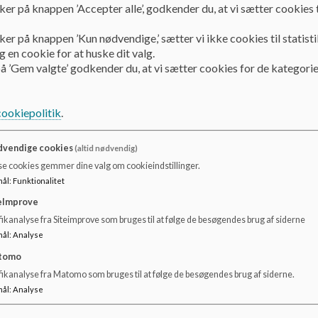
ker på knappen ’Accepter alle’, godkender du, at vi sætter cookies t
Til forældrene
ker på knappen ’Kun nødvendige,’ sætter vi ikke cookies til statisti
Børnene må bruge Youtube Kids (Youtube må kun sættes p
 en cookie for at huske dit valg.
å ’Gem valgte’ godkender du, at vi sætter cookies for de kategorie
Vi forholder os til aldersgrænsen på spil – hertil har vi en
tilstede. (fx Krunker, Zomsroyale.io)
cookiepolitik
.
I DUS-tiden forholder pædagogerne sig til de aktuelle udfo
brug af digitale medier. Vi tager sagerne enkeltvis og for
deres fornuft.
vendige cookies
(altid nødvendig)
se cookies gemmer dine valg om cookieindstillinger.
Hér er 10 gode råd som vi har med os her i DUS´sen, og som
mål
:
Funktionalitet
børn går online.
eImprove
Accepter, at medierne er en del af børns og unges virkeligh
ikanalyse fra Siteimprove som bruges til at følge de besøgendes brug af siderne
kan lige så godt tage børnene i hånden og følge med deruda
mål
:
Analyse
Tal med børnene om, hvilke sider de besøger, hvad de laver
tomo
og skab dialog, så de er trygge ved at fortælle dig om der
fikanalyse fra Matomo som bruges til at følge de besøgendes brug af siderne.
i bilen og vær aktivt spørgende og interesseret, uden at v
mål
:
Analyse
Orienter dig og følg med. Besøg de sider, som de unge bes
det egentligt går ud på. Chat, send en sms, spil med, prøv de