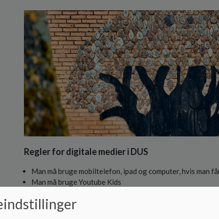
Regler for digitale medier i DUS
Man må bruge mobiltelefon, ipad og computer, hvis man får
Man må bruge Youtube Kids
Man må bruge alderssvarende spil
indstillinger
Man må altid spørge de voksne om hjælp når man er på net
Skriv kun noget til nogen som du selv kunne tænke dig at sk