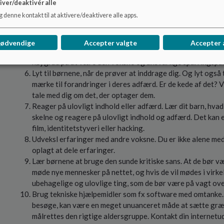
iver/deaktivér alle
bunder i manglende viden om de nye medier.
 denne kontakt til at aktivere/deaktivere alle apps.
Undgå forbud – sæt i stedet realistiske grænser. Hvis du se
som alle kan leve med. Lav en mediepolitik for brug af mobil,
fællesskab med børnene.
nødvendige
Accepter valgte
Accepter 
Husk på, at nysgerrighed og grænsesøgning er naturlig, og a
høj grad på at være den voksne og ansvarlige sparringspar
Lyt til børnene, når de prøver at inddrage dig. Og lyt også 
mærke til forandringer i deres adfærd. Er de kede af det? V
tale med dig om det, der optager dem.
Reager på ulovligt indhold eller adfærd. Lær dit barn, hvad 
skelne og reagere på ulovligt indhold og adfærd. Det kan
film, identitetstyveri eller hacking.
Udveksl erfaringer med andre voksne. Du er ikke alene med
oplagt at dele erfaringer.
Lær børnene at bruge den sunde kritiske sans. At de bør v
møde nye mennesker på nettet, og hvis de vil mødes i virk
ubehagelige og ulovlige ting, som de bør være på vagt ove
Brug tekniske hjælpemidler som fx software med omtanke. Fi
besøge, kan være en meget unuanceret måde at sætte græns
målrettes den rigtige aldersgruppe. Kontakt din internetud