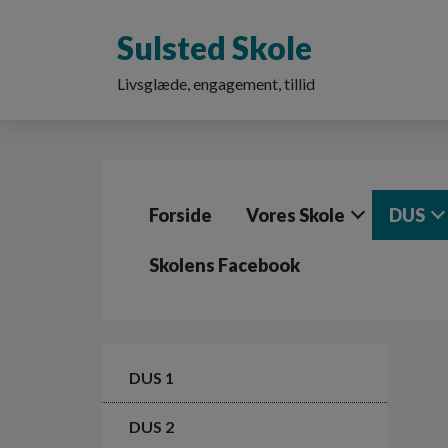
G
å
Sulsted Skole
t
i
Livsglæde, engagement, tillid
l
h
o
v
e
d
Forside
Vores Skole
DUS
i
n
d
Skolens Facebook
h
o
l
d
e
DUS 1
t
DUS 2