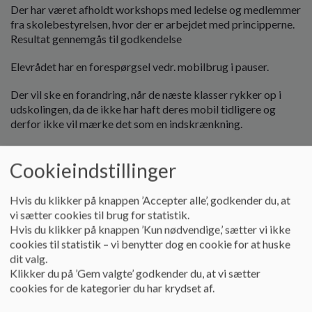
Der har været afholdt workshops med ledelse og medlemmer
fra skolebestyrelsen, hvor der er arbejdet med principperne.
Resultat gennemgås til godkendelse
Elevrådet har en forespørgsel vedr. mobilbrug i pauser.
Der vil ske en forandring, når de næste klasser rykker op i
udskolingen, da de ikke har haft deres mobil tidligere og
derfor ikke vil mærke det som en indskrænkning.
Vi har drøftelse om elevers brug af mobiler.
Cookieindstillinger
Vi godkender principperne, der er drøftet.
Hvis du klikker på knappen ’Accepter alle’, godkender du, at
Faste punkter for input
vi sætter cookies til brug for statistik.
Hvis du klikker på knappen ’Kun nødvendige,’ sætter vi ikke
Elever
cookies til statistik – vi benytter dog en cookie for at huske
dit valg.
Referat:
Klikker du på ’Gem valgte’ godkender du, at vi sætter
Der er blevet afholdt valg til elevrådet
cookies for de kategorier du har krydset af.
Arbejder med: