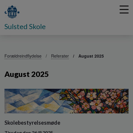
Sulsted Skole
G
å
Forældreindflydelse
Referater
August 2025
t
i
August 2025
l
h
o
v
e
d
i
n
Skolebestyrelsesmøde
d
h
Tirsdag den 26/8 2025