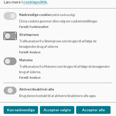
opholdsrum i pauser, vil derfor gerne have klasser åbnet i
Læs mere i
cookiepolitik
.
pauser
organisering af madordning. Elevrådet bemander uddelingen
Nødvendige cookies
(altid nødvendig)
og laver en plan herfor.
Disse cookies gemmer dine valg om cookieindstillinger.
Formål
:
Funktionalitet
Forældre
SiteImprove
Referat:
Trafikanalyse fra Siteimprove som bruges til at følge de
besøgendes brug af siderne
Der drøftes om ny repræsentant indtrædelse
Hjemmeside er i gang med at blive opdateret
Formål
:
Analyse
Afgangstider med offentlig transport passer ikke med de nye
Matomo
mødetider.
Trafikanalyse fra Matomo som bruges til at følge de besøgendes
Ved skoledage med ændrede mødetider, er det muligt at
brug af siderne.
komme til skolen tidligere og være på skolen indtil dagen
Formål
:
Analyse
starter. Vigtigt at være obs på dette.
Visuelle støttesystemer, vi gennemgår brugen og
Aktiver/deaktivér alle
beskrivelsen af det.
Drøftelse af forældremøder der lægges samtidig, hvilket kan
Brug denne kontakt til at aktivere/deaktivere alle apps.
være en udfordring for de forældre der har flere børn i
samme afdeling og deltagelse fra skolebestyrelsen på
Kun nødvendige
Accepter valgte
Accepter alle
møderne.