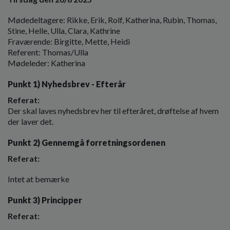
o
l
Mødedeltagere: Rikke, Erik, Rolf, Katherina, Rubin, Thomas,
d
Stine, Helle, Ulla, Clara, Kathrine
e
Fraværende: Birgitte, Mette, Heidi
t
Referent: Thomas/Ulla
Mødeleder: Katherina
Punkt 1) Nyhedsbrev - Efterår
Referat:
Der skal laves nyhedsbrev her til efteråret, drøftelse af hvem
der laver det.
Punkt 2) Gennemgå forretningsordenen
Referat:
Intet at bemærke
Punkt 3) Principper
Referat: