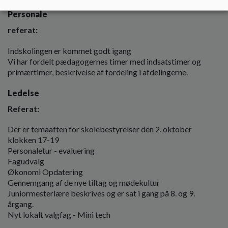
Personale
referat:
Indskolingen er kommet godt igang
Vi har fordelt pædagogernes timer med indsatstimer og
primærtimer, beskrivelse af fordeling i afdelingerne.
Ledelse
Referat:
Der er temaaften for skolebestyrelser den 2. oktober
klokken 17-19
Personaletur - evaluering
Fagudvalg
Økonomi Opdatering
Gennemgang af de nye tiltag og mødekultur
Juniormesterlære beskrives og er sat i gang på 8. og 9.
årgang.
Nyt lokalt valgfag - Mini tech