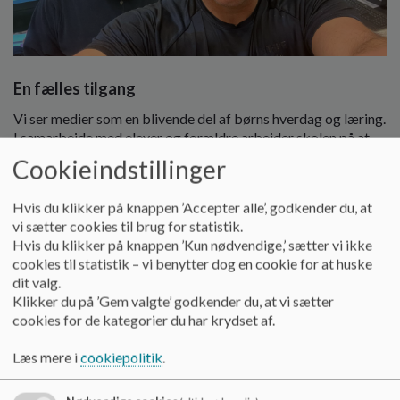
o
l
d
e
t
En fælles tilgang
Vi ser medier som en blivende del af børns hverdag og læring.
I samarbejde med elever og forældre arbejder skolen på at
fremme en god, fornuftig og tidssvarende digital kultur, der
Cookieindstillinger
bygger på livsglæde, engagement og tillid. Digitale medier
rummer store muligheder, men kræver også ansvar, omtanke
Hvis du klikker på knappen ’Accepter alle’, godkender du, at
og tydelige rammer.
vi sætter cookies til brug for statistik.
Hvis du klikker på knappen ’Kun nødvendige,’ sætter vi ikke
Vejledning, ansvar og digitale fællesskaber
cookies til statistik – vi benytter dog en cookie for at huske
Skolens tilgang er baseret på vejledning frem for forbud.
dit valg.
Børnene mødes af tydelige voksne, der hjælper dem med at
Klikker du på ’Gem valgte’ godkender du, at vi sætter
navigere i den digitale verden med fokus på netetik,
cookies for de kategorier du har krydset af.
respektfuld kommunikation og ansvarlig adfærd. Digitale
medier må ikke være forstyrrende for undervisningen eller
Læs mere i
cookiepolitik
.
have negativ indflydelse på børnenes sociale trivsel, men
deres sociale betydning i børns og unges liv anerkendes.