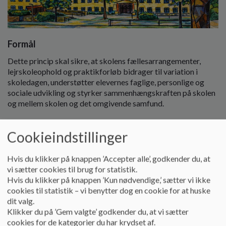
o
l
d
e
Formål
t
Dette princip skal sikre, at skolens fællesarrangementer,
lejrskoleophold og praktikforløb bidrager til variation i
skoledagen, understøtter elevernes faglige, personlige og
sociale udvikling og styrker sammenhængskraften på skolen
og mellem skolen og det omgivende samfund.
Mål
Cookieindstillinger
At alle elever oplever mindst ét lejrskoleophold og flere
fællesarrangementer i løbet af deres skolegang.
Hvis du klikker på knappen ’Accepter alle’, godkender du, at
At alle elever uanset sociale, fysiske og økonomiske
vi sætter cookies til brug for statistik.
forudsætninger kan deltage i fællesarrangementer,
Hvis du klikker på knappen ’Kun nødvendige,’ sætter vi ikke
lejrskoleophold mm. på lige vilkår.
cookies til statistik – vi benytter dog en cookie for at huske
At praktikforløb og brobygning i udskolingen forbereder
dit valg.
eleverne bedst muligt til ungdomsuddannelse.
Klikker du på ’Gem valgte’ godkender du, at vi sætter
At arrangementer og ophold planlægges med udgangspunkt i
cookies for de kategorier du har krydset af.