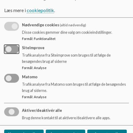
elevernes forskellige forudsætninger og med tydelig
Læs mere i
cookiepolitik
.
elevinddragelse.
Skolens opgave
Nødvendige cookies
(altid nødvendig)
Disse cookies gemmer dine valg om cookieindstillinger.
At sikre en systematisk og inkluderende planlægning af
Formål
:
Funktionalitet
fællesarrangementer, lejrskoler og praktikforløb.
At forankre lejrskoler og praktikforløb i undervisningen, så
SiteImprove
det opleves som en integreret del af læringsforløbene
Trafikanalyse fra Siteimprove som bruges til at følge de
At informere elever og forældre i god tid om formål, indhold
besøgendes brug af siderne
og praktiske forhold.
Formål
:
Analyse
At afholde udgifter til afvikling af lejrskoler og
Matomo
fællesarrangementer.
Trafikanalyse fra Matomo som bruges til at følge de besøgendes
At inddrage elever og forældre i planlægningen, når det er
brug af siderne.
relevant.
Formål
:
Analyse
Elevernes opgave
Aktiver/deaktivér alle
At deltage aktivt og nysgerrigt i fællesarrangementer,
Brug denne kontakt til at aktivere/deaktivere alle apps.
lejrskoler og praktikforløb.
At bidrage til fællesskabet og tage ansvar for egne