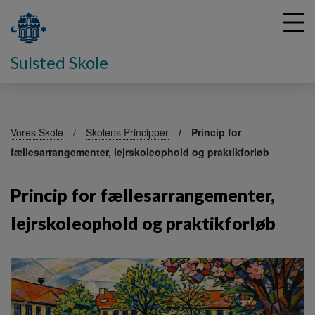
Sulsted Skole
G
å
Vores Skole
Skolens Principper
Princip for
t
fællesarrangementer, lejrskoleophold og praktikforløb
i
l
h
Princip for fællesarrangementer,
o
v
lejrskoleophold og praktikforløb
e
d
i
n
d
h