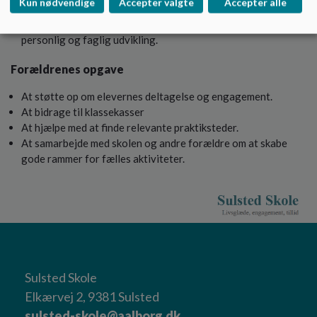
Kun nødvendige
Accepter valgte
Accepter alle
handlinger og læring.
At reflektere over oplevelserne og bruge dem som afsæt for
personlig og faglig udvikling.
Forældrenes opgave
At støtte op om elevernes deltagelse og engagement.
At bidrage til klassekasser
At hjælpe med at finde relevante praktiksteder.
At samarbejde med skolen og andre forældre om at skabe
gode rammer for fælles aktiviteter.
Sulsted Skole
Elkærvej 2, 9381 Sulsted
sulsted-skole@aalborg.dk