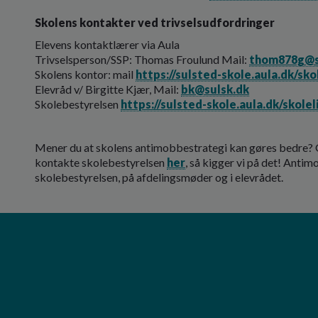
Skolens kontakter ved trivselsudfordringer
Elevens kontaktlærer via Aula
Trivselsperson/SSP: Thomas Froulund Mail:
thom878g@s
Skolens kontor: mail
https://sulsted-skole.aula.dk/sk
Elevråd v/ Birgitte Kjær, Mail:
bk@sulsk.dk
Skolebestyrelsen
https://sulsted-skole.aula.dk/skole
Mener du at skolens antimobbestrategi kan gøres bedre? Gi
kontakte skolebestyrelsen
her
, så kigger vi på det! Antim
skolebestyrelsen, på afdelingsmøder og i elevrådet.