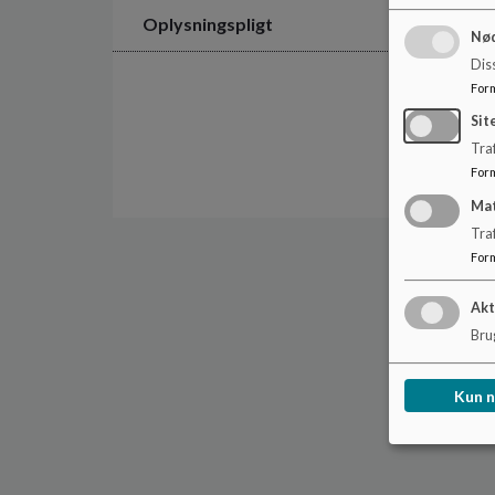
Oplysningspligt
Nød
Dis
For
Sit
Traf
For
Ma
Tra
For
Akt
Brug
Kun 