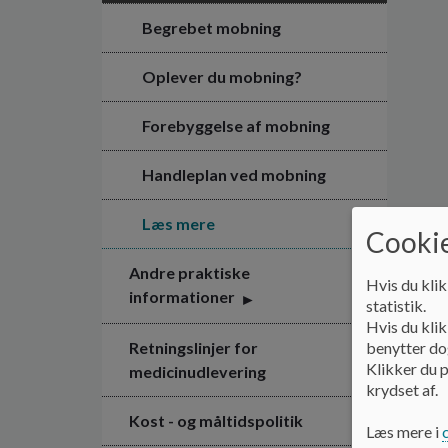
Begrebet mobning
Oplever du mobning?
Forebyggelse af mobning
Handleplan ved mobning
Læs mere
Cookie
Andre praktiske
Hvis du klik
informationer
statistik.
Hvis du klik
benytter dog
Retningslinjer for
Klikker du p
medicinudlevering
krydset af.
Kost - og måltidspolitik
Læs mere i