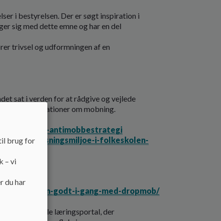
r i bestyrelsen. Der er søgt inspiration i
ger sig med dette emne og har en del
rer trivsel og udformningen af en
t sat i verden for at rådgive og vejlede
 og gode informationer om mobning.
ing-i-skolen
iregelsaet-og-antimobbestrategi
ion/undervisningsmiljoe-i-folkeskolen-
il brug for
k – vi
 mobning
r du har
el/dropmob/kom-godt-i-gang-med-dropmob/
eriets digitale læringsportal, der