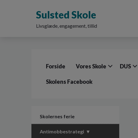
G
å
Sulsted Skole
t
i
Livsglæde, engagement, tillid
l
h
o
v
e
d
Forside
Vores Skole
DUS
i
n
d
Skolens Facebook
h
o
l
d
e
Skolernes ferie
t
Antimobbestrategi