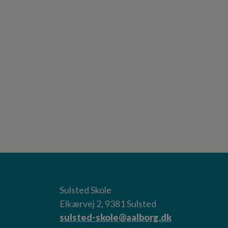
Sulsted Skole
Elkærvej 2, 9381 Sulsted
sulsted-skole@aalborg.dk