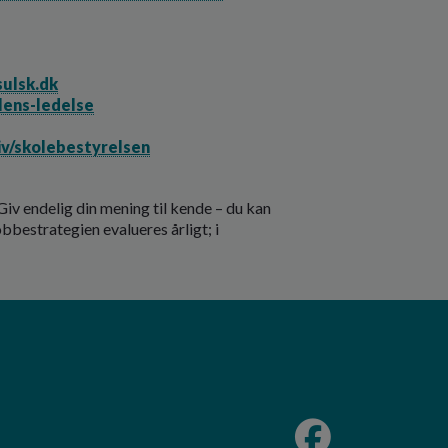
ulsk.dk
olens-ledelse
liv/skolebestyrelsen
v endelig din mening til kende – du kan
obbestrategien evalueres årligt; i