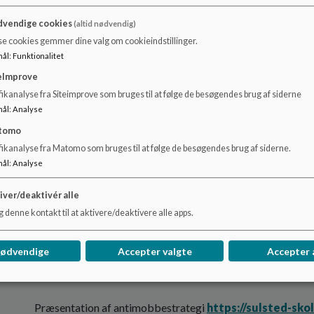
inspirerer Danmarks lærere, pædagogisk personale og led
praksis”
vendige cookies
(altid nødvendig)
https://www.emu.dk/grundskole/undervisningsmilj
se cookies gemmer dine valg om cookieindstillinger.
mål
:
Funktionalitet
Et privat foretagende, der har udviklet koncepter til bedre 
https://klassetrivsel.dk
eImprove
ikanalyse fra Siteimprove som bruges til at følge de besøgendes brug af siderne
Endelig er der søgt inspiration i et væld af andre skolers ti
mål
:
Analyse
skal have deres antimobbestrategi offentlig tilgængelig.
tomo
Lovgivning
fikanalyse fra Matomo som bruges til at følge de besøgendes brug af siderne.
mål
:
Analyse
Folkeskoleloven
https://www.retsinformation.dk/eli/lta/2022/1396
iver/deaktivér alle
Bekendtgørelse om fremme af god orden i folkeskolen
 denne kontakt til at aktivere/deaktivere alle apps.
https://www.retsinformation.dk/eli/lta/2020/1951
Bekendtgørelse af lov om elevers og studerendes undervis
https://www.retsinformation.dk/eli/lta/2017/316
nødvendige
Accepter valgte
Accepter 
Præsentation af antimobbestrategi
https://sulsted-sko