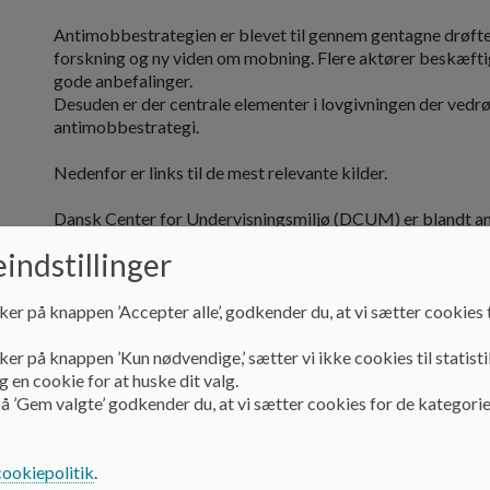
Antimobbestrategien er blevet til gennem gentagne drøftelse
forskning og ny viden om mobning. Flere aktører beskæfti
gode anbefalinger.
Desuden er der centrale elementer i lovgivningen der vedrø
antimobbestrategi.
Nedenfor er links til de mest relevante kilder.
Dansk Center for Undervisningsmiljø (DCUM) er blandt ande
om bedre trivsel i landets skoler. De har mange relevante
indstillinger
https://dcum.dk/grundskole/artikler-og-debat/mobn
https://dcum.dk/love-regler-og-anvisninger/vaerd
https://dcum.dk/grundskole/vaerktoejer-og-inspirat
ker på knappen ’Accepter alle’, godkender du, at vi sætter cookies t
umvantimobbestrategi-og-trivselsmaaling
og en hel masse andre sider ved DCUM …
ker på knappen ’Kun nødvendige,’ sætter vi ikke cookies til statisti
 en cookie for at huske dit valg.
Red Barnets samarbejde med Skole og Forældre omkring
å ’Gem valgte’ godkender du, at vi sætter cookies for de kategorie
https://redbarnet.dk/skole/faellesskab-og-trivs
EMU beskriver sig selv som ”Børne- og Undervisningsminist
cookiepolitik
.