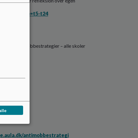
ere og fremmer refleksion over egen
oe/mobning?b=t5-t24
trivsel
lgang til antimobbestrategier – alle skoler
ningsmiljø
alle
le.aula.dk/antimobbestrategi