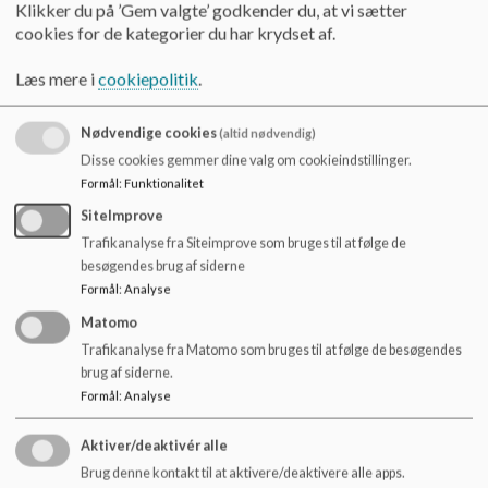
Klikker du på ’Gem valgte’ godkender du, at vi sætter
Skolens opgave vedrørende undervisningens
cookies for de kategorier du har krydset af.
organisering
Skolen følger minimumstimetallet jf. Folkeskoleloven og
Læs mere i
cookiepolitik
.
Aalborg Kommunes retningslinjer i forhold til
undervisningstimetal og skoledagens længde
Nødvendige cookies
(altid nødvendig)
Undervisningen organiseres med blik for tværfaglige forløb,
Disse cookies gemmer dine valg om cookieindstillinger.
temauger, projektarbejde og anvendelsesorienteret læring,
Formål
:
Funktionalitet
hvor eleverne oplever sammenhæng mellem skolens fag og
SiteImprove
virkeligheden.
Trafikanalyse fra Siteimprove som bruges til at følge de
besøgendes brug af siderne
Holddannelse anvendes fleksibelt og pædagogisk
Formål
:
Analyse
begrundet, både inden for og på tværs af klasser og
klassetrin, for at styrke undervisningsdifferentiering og
Matomo
alternative fællesskaber.
Trafikanalyse fra Matomo som bruges til at følge de besøgendes
brug af siderne.
Skolen samarbejder med lokale kultur-, idræts- og
Formål
:
Analyse
erhvervsaktører som led i den åbne skole.
Aktiver/deaktivér alle
Valgfag udbydes i overensstemmelse med elevernes
interesser og skolens ressourcer, herunder samarbejde med
Brug denne kontakt til at aktivere/deaktivere alle apps.