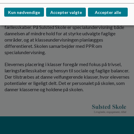
UngAalborg.
Kun nødvendige
Accepter valgte
Accepter alle
Specialundervisning tilrettelægges med udgangspunkt i den
enkelte elevs behov og Aalborg Kommunes vision om stærke
fællesskaber. På Sulsted Skole er specialundervisning både
dannelsen af mindre hold for at styrke udvalgte faglige
områder, og at klasseundervisningen planlægges
differentieret. Skolen samarbejder med PPR om
specialundervisning.
Elevernes placering i klasser foregår med fokus på trivsel,
læringsfællesskaber og hensyn til sociale og faglige balancer.
Der tilstræbes at danne velfungerende klasser, hvor elevernes
potentialer er ligeligt delt. Det er personalet på skolen, som
danner klasserne og holdene på skolen.