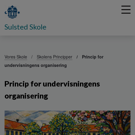
Sulsted Skole
G
å
Vores Skole
Skolens Principper
Princip for
t
undervisningens organisering
i
l
h
Princip for undervisningens
o
v
organisering
e
d
i
n
d
h