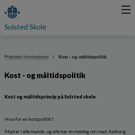
Sulsted Skole
G
å
Praktiske Informationer
Kost - og måltidspolitik
t
i
Kost - og måltidspolitik
l
h
o
v
Kost og måltidsprincip på Sulsted skole
e
d
i
n
Hvorfor en kostpolitik?:
d
h
Mad er i alle munde, og alle har en mening om mad. Aalborg