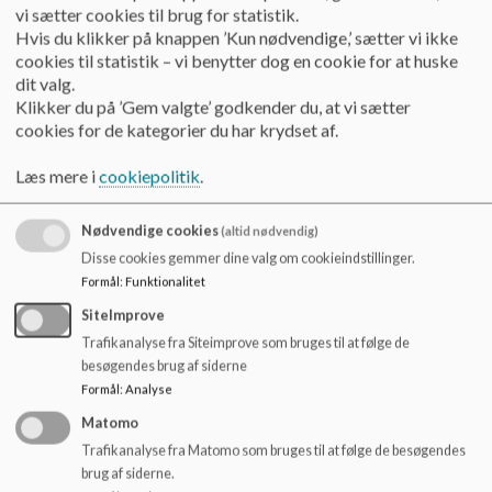
vi sætter cookies til brug for statistik.
Hvis du klikker på knappen ’Kun nødvendige,’ sætter vi ikke
cookies til statistik – vi benytter dog en cookie for at huske
Forventninger
dit valg.
Klikker du på ’Gem valgte’ godkender du, at vi sætter
At eleverne har spist morgenmad inden de møder i skolen,
cookies for de kategorier du har krydset af.
at der medbringes frugt/brød til frugtpausen og der
Læs mere i
cookiepolitik
.
medbringes madpakke til spisepausen.
Nødvendige cookies
(altid nødvendig)
Disse cookies gemmer dine valg om cookieindstillinger.
Delmål:
Formål
:
Funktionalitet
At skolen arbejder bevidst på en fælles forståelse af
SiteImprove
sund/usund mad blandt elever, lærere, forældre og
Trafikanalyse fra Siteimprove som bruges til at følge de
samarbejdspartnere.
besøgendes brug af siderne
At skolens kostpolitik og princip er levende, i fortsat
Formål
:
Analyse
udvikling.
Matomo
At eleverne sikres tid og ro til spisning i hyggelige og
Trafikanalyse fra Matomo som bruges til at følge de besøgendes
trygge rammer. Ved blandt andet at personalet nogle
brug af siderne.
gange spiser og afslutter timerne ved at spise