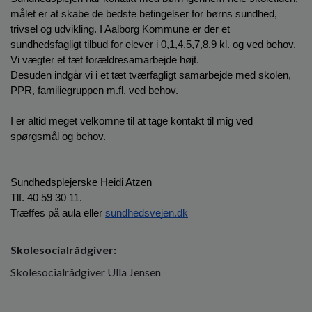
o
målet er at skabe de bedste betingelser for børns sundhed, 
l
trivsel og udvikling. I Aalborg Kommune er der et 
d
sundhedsfagligt tilbud for elever i 0,1,4,5,7,8,9 kl. og ved behov. 
e
Vi vægter et tæt forældresamarbejde højt.
t
Desuden indgår vi i et tæt tværfagligt samarbejde med skolen, 
PPR, familiegruppen m.fl. ved behov.
I er altid meget velkomne til at tage kontakt til mig ved 
spørgsmål og behov.
Sundhedsplejerske Heidi Atzen
Tlf. 40 59 30 11.
Træffes på aula eller 
sundhedsvejen.dk
Skolesocialrådgiver:
Skolesocialrådgiver Ulla Jensen