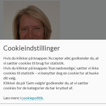
Cookieindstillinger
Hvis du klikker på knappen ’Accepter alle’, godkender du, at
vi sætter cookies til brug for statistik.
Hvis du klikker på knappen ’Kun nødvendige,’ sætter vi ikke
cookies til statistik – vi benytter dog en cookie for at huske
dit valg.
Klikker du på ’Gem valgte’ godkender du, at vi sætter
Skolesocialrådgiver kan inddrages, hvis en elev, forældre eller 
cookies for de kategorier du har krydset af.
lærere oplever vanskeligheder, der har indflydelse på barnet 
Læs mere i
cookiepolitik
.
eller den unges trivsel og udvikling i skolen. Det kan f.eks. være, 
hvis en elev har mange konflikter, megen fravær eller ved 