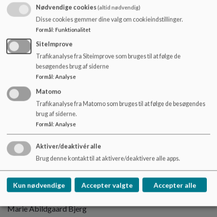
forandringer i familien.
Nødvendige cookies
(altid nødvendig)
Herudover kan jeg være med til at understøtte samarbejdet 
Disse cookies gemmer dine valg om cookieindstillinger.
mellem familiegruppe, PPR, skole og forældre, hvis der er brug 
Formål
:
Funktionalitet
for en kontakt hertil. Jeg kan også guide videre til andre 
SiteImprove
offentlige eller frivillige tilbud.
Trafikanalyse fra Siteimprove som bruges til at følge de
I er altid meget velkomne til at tage kontakt til mig ved 
besøgendes brug af siderne
spørgsmål og behov.
Formål
:
Analyse
Fysisk træffetid på Sulsted skole: Onsdag i ulige uger
Matomo
Tel: 31 99 00 11
Trafikanalyse fra Matomo som bruges til at følge de besøgendes
Mail: 
ulje-jv@aalborg.dk
brug af siderne.
Aula: du kan også skrive til mig på Aula
Formål
:
Analyse
Psykologbetjening:
Aktiver/deaktivér alle
Brug denne kontakt til at aktivere/deaktivere alle apps.
Ana Surudzhiyska Frandsen
Kun nødvendige
Accepter valgte
Accepter alle
Specialpædagogisk konsulent:
Marie Abildgaard Bjerg