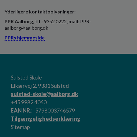
Yderligere kontaktoplysninger:
PPR Aalborg, tlf
.: 9352 0222,
mail
: PPR-
aalborg@aalborg.dk
PPRs hjemmeside
Sulsted Skole
Elkærvej 2, 9381 Sulsted
sulsted-skole@aalborg.dk
+45 9982 4060
EAN NR.
5798003746579
Tilgængelighedserklæring
Sitemap